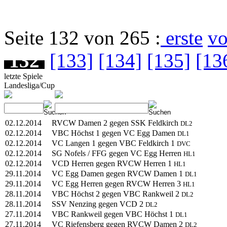
Seite 132 von 265 :
erste
vo
132
[133]
[134]
[135]
[13
letzte Spiele
Landesliga/Cup
02.12.2014
RVCW Damen 2 gegen SSK Feldkirch
DL2
02.12.2014
VBC Höchst 1 gegen VC Egg Damen
DL1
02.12.2014
VC Langen 1 gegen VBC Feldkirch 1
DVC
02.12.2014
SG Nofels / FFG gegen VC Egg Herren
HL1
02.12.2014
VCD Herren gegen RVCW Herren 1
HL1
29.11.2014
VC Egg Damen gegen RVCW Damen 1
DL1
29.11.2014
VC Egg Herren gegen RVCW Herren 3
HL1
28.11.2014
VBC Höchst 2 gegen VBC Rankweil 2
DL2
28.11.2014
SSV Nenzing gegen VCD 2
DL2
27.11.2014
VBC Rankweil gegen VBC Höchst 1
DL1
27.11.2014
VC Riefensberg gegen RVCW Damen 2
DL2