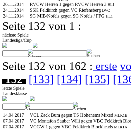
26.11.2014
RVCW Herren 1 gegen RVCW Herren 3
HL1
24.11.2014
SSK Feldkirch gegen VC Riefensberg
DVC
24.11.2014
SG MIB/Nofels gegen SG Nofels / FFG
HL1
Seite 132 von 1 :
nächste Spiele
Landesliga/Cup
Seite 132 von 162 :
erste
vo
132
[133]
[134]
[135]
[13
letzte Spiele
Landesklasse
14.04.2017
VCL Zack Bum gegen TS Hohenems Mixed
MLK1B
07.04.2017
VC Montafon Sauber Willi gegen VBC Feldkirch Bl
07.04.2017
VCGW 1 gegen VBC Feldkirch Blockheads
MLK1A