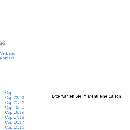
Verband
Kontakt
Vorstand
Referate
Vereine
Alberschwende
Bregenz
Dornbirn
Egg
Cup
Bitte wählen Sie im Menü eine Saison
Feldkirch, FFG
Cup 22/23
Feldkirch, VBC
Cup 21/22
Gisingen
Cup 19/20
Großwalsertal
Cup 18/19
Hohenems
Cup 17/18
Höchst
Cup 16/17
Götzis
Cup 15/16