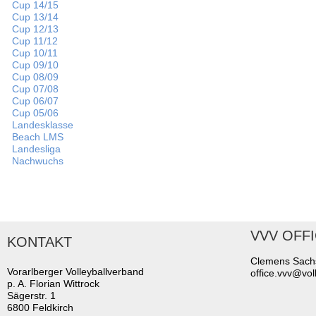
Hard
Cup 14/15
Hörbranz
Cup 13/14
Langen
Cup 12/13
Lustenau
Cup 11/12
Langenegg
Cup 10/11
Riefensberg
Cup 09/10
Nenzing
Cup 08/09
Nofels
Cup 07/08
Montafon
Cup 06/07
Polizeisportverein
Cup 05/06
Wolfurt
Landesklasse
Beach Trophy
Beach LMS
Rankweil
Landesliga
Rankweil, BSG
Nachwuchs
Zollsportverein
Bundesligisten
Dornbirn
Impressum
Datenschutzerklärung
Service
VVV OFF
KONTAKT
Ausbildung
Schiedsgericht
Clemens Sach
Übungsleitung
Vorarlberger Volleyballverband
office.vvv@voll
Training
p. A. Florian Wittrock
Regelwerk
Sägerstr. 1
Downloads
6800 Feldkirch