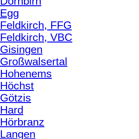
Dornbirn
Egg
Feldkirch, FFG
Feldkirch, VBC
Gisingen
Großwalsertal
Hohenems
Höchst
Götzis
Hard
Hörbranz
Langen