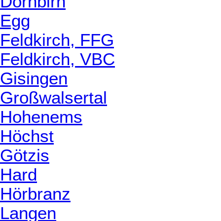
Dornbirn
Egg
Feldkirch, FFG
Feldkirch, VBC
Gisingen
Großwalsertal
Hohenems
Höchst
Götzis
Hard
Hörbranz
Langen